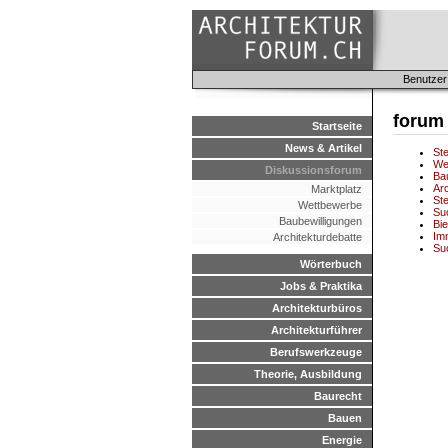
Benutzer
forum
Startseite
News & Artikel
St
We
Diskussionsforum
Bau
Arc
Marktplatz
St
Wettbewerbe
Su
Baubewilligungen
Bie
Im
Architekturdebatte
Suc
Wörterbuch
Jobs & Praktika
Architekturbüros
Architekturführer
Berufswerkzeuge
Theorie, Ausbildung
Baurecht
Bauen
Energie