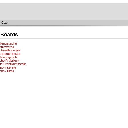
: Gast
 Boards
ellengesuche
ttbewerbe
bewillligungen
hitekturdebatte
ellenangebote
che Praktikum
te Praktikumsstelle
mo-Inserate
he / Biete