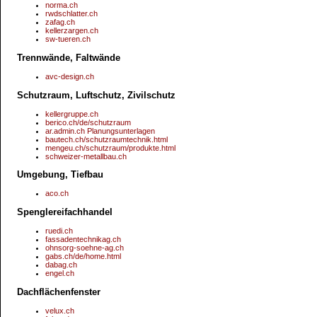
norma.ch
rwdschlatter.ch
zafag.ch
kellerzargen.ch
sw-tueren.ch
Trennwände, Faltwände
avc-design.ch
Schutzraum, Luftschutz, Zivilschutz
kellergruppe.ch
berico.ch/de/schutzraum
ar.admin.ch Planungsunterlagen
bautech.ch/schutzraumtechnik.html
mengeu.ch/schutzraum/produkte.html
schweizer-metallbau.ch
Umgebung, Tiefbau
aco.ch
Spenglereifachhandel
ruedi.ch
fassadentechnikag.ch
ohnsorg-soehne-ag.ch
gabs.ch/de/home.html
dabag.ch
engel.ch
Dachflächenfenster
velux.ch