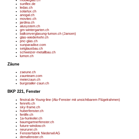
sunflex.de
ledas.ch
solarlux.ch
anogal.ch
movitec.ch
jardina.ch
alusystem.ch
gm-wintergarten.ch
balkonverglasung-lumon.ch (Jansen)
glas-wiederkehr.ch
pnc-glas.ch
sunparadise.com
setglausbau.ch
schweizer-metallbau.ch
lumon.ch
Zäune
zaeune.ch
zaunteam.com
meierzaun.ch
burgstaller-zaun.ch
BKP 221, Fenster
finstral.de Young-line (Alu-Fenster mit unsichtbarem Flügelrahmen)
fenrefo.ch
sky-frame.ch
huberfenster.ch
fenlife.ch
1a-hunkeler.ch
baumgartnerfenster.ch
future-window.ch
neururer.ch
Fensterfabrik Niederwil AG
demafenster.ch