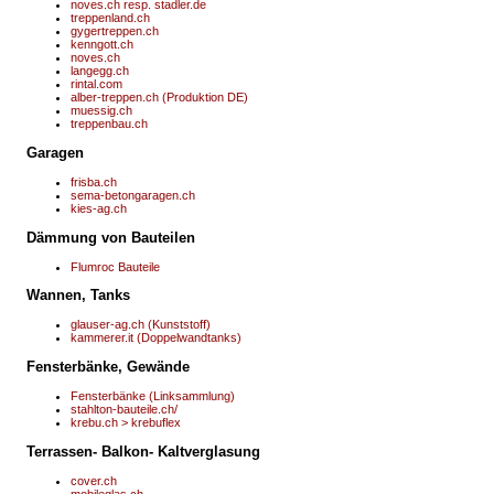
noves.ch resp. stadler.de
treppenland.ch
gygertreppen.ch
kenngott.ch
noves.ch
langegg.ch
rintal.com
alber-treppen.ch (Produktion DE)
muessig.ch
treppenbau.ch
Garagen
frisba.ch
sema-betongaragen.ch
kies-ag.ch
Dämmung von Bauteilen
Flumroc Bauteile
Wannen, Tanks
glauser-ag.ch (Kunststoff)
kammerer.it (Doppelwandtanks)
Fensterbänke, Gewände
Fensterbänke (Linksammlung)
stahlton-bauteile.ch/
krebu.ch > krebuflex
Terrassen- Balkon- Kaltverglasung
cover.ch
mobileglas.ch