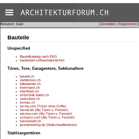
Benutzer: Gast
[
Anmelden / Registrieren
]
Bauteile
Unspecified
Bauteilkatalog nach EKG
baubedarf.ch/baumaterial.htm
Türen, Tore, Garagentore, Sektionaltore
bauteil.ch
mettlertore.ch
faltwaende.ch
hoermann.ch
interfinish.ch
tortechnik-babst.ch
swissdoor.ch
tormax.ch
no-ha.com (Türen ohne Griffe)
heroal.de (Alu Türen u. Fenster)
wicona.com (Alu Türen u. Fenster)
schueco.com (Alu Türen u. Fenster)
tuerenwahl.ch
grundmeierkg.de (Nullschwellentüren)
Stahlzargentüren