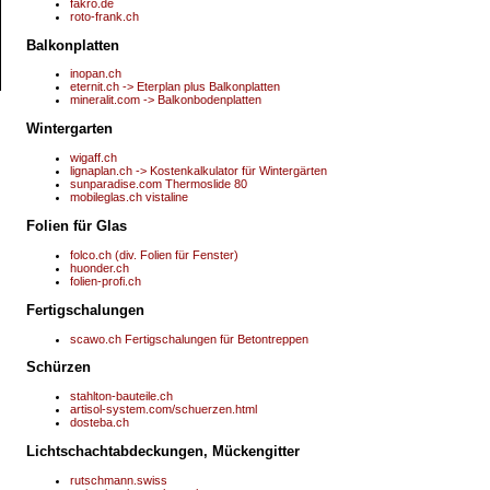
fakro.de
roto-frank.ch
Balkonplatten
inopan.ch
eternit.ch -> Eterplan plus Balkonplatten
mineralit.com -> Balkonbodenplatten
Wintergarten
wigaff.ch
lignaplan.ch -> Kostenkalkulator für Wintergärten
sunparadise.com Thermoslide 80
mobileglas.ch vistaline
Folien für Glas
folco.ch (div. Folien für Fenster)
huonder.ch
folien-profi.ch
Fertigschalungen
scawo.ch Fertigschalungen für Betontreppen
Schürzen
stahlton-bauteile.ch
artisol-system.com/schuerzen.html
dosteba.ch
Lichtschachtabdeckungen, Mückengitter
rutschmann.swiss