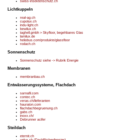
swiss-insektenschutz.ch
Lichtkuppeln
real-ag.ch
cupolux.ch
indu-light.ch
bewilux.ch
taghell.gmbh > Skyfloor, begehbares Glas
lamilux.de
heliobus.com/produkte/glassfloor
rodach.ch
Sonnenschutz
Sonnenschutz siehe -> Rubrik Energie
Membranen
membranbau.ch
Entwässerungssysteme, Flachdach
sarnafil.com
contec.ch
veras.ch/lieferanten
hauraton.com
flachdachbegruenung.ch
gabs.ch
inoxx.ch/
Debrunner acifer
Steildach
eternit.ch
velux.ch (Dachflächenfenster)