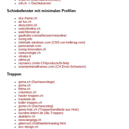
zdl.ch -> Dachlukarnen
Schiebefenster mit minimalen Profilen
sky-frame.ch
air-lux.ch
alusystem.ch
swissfineline.ch
walchfenster.at
gaulhofer.com/at/fenster/visionline/
soreg.info
minimals-windows.com (CNS von kellerag.com)
panoramah.com
soreg-innovation.ch
swissnologie.ch
vitralux.it
otiima.pt
reynaers.ch/de-CH/products/hi-finity
oramaminimalframes.com (CH Ernst Schweizer)
Treppen
goma.ch (Dachausstiege)
goma.ch
felma.ch
columbus.ch
hasler-treppen.ch
trautwein.de
keller-treppen.ch
gorter.ch (Dachausstieg)
gewa-holz.ch (Treppenhandläufe aus Holz)
euroline-leitern.de (Alu Treppen)
aluleitern.ch
www.langegg.ch
gitterrost.ch/d/blaetterkatalog.html
avc-design.ch