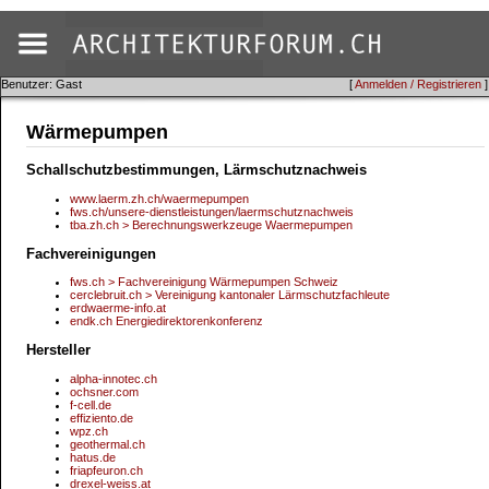
Benutzer: Gast
[
Anmelden / Registrieren
]
Wärmepumpen
Schallschutzbestimmungen, Lärmschutznachweis
www.laerm.zh.ch/waermepumpen
fws.ch/unsere-dienstleistungen/laermschutznachweis
tba.zh.ch > Berechnungswerkzeuge Waermepumpen
Fachvereinigungen
fws.ch > Fachvereinigung Wärmepumpen Schweiz
cerclebruit.ch > Vereinigung kantonaler Lärmschutzfachleute
erdwaerme-info.at
endk.ch Energiedirektorenkonferenz
Hersteller
alpha-innotec.ch
ochsner.com
f-cell.de
effiziento.de
wpz.ch
geothermal.ch
hatus.de
friapfeuron.ch
drexel-weiss.at