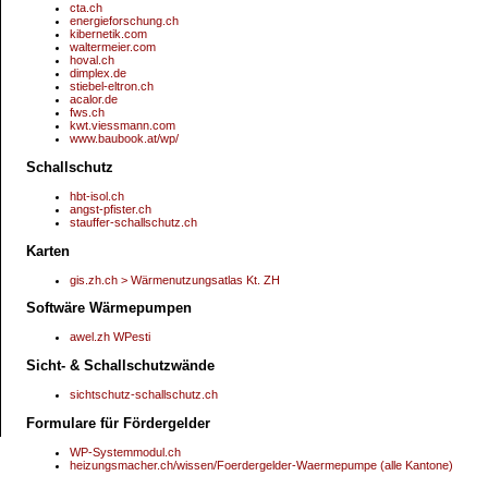
cta.ch
energieforschung.ch
kibernetik.com
waltermeier.com
hoval.ch
dimplex.de
stiebel-eltron.ch
acalor.de
fws.ch
kwt.viessmann.com
www.baubook.at/wp/
Schallschutz
hbt-isol.ch
angst-pfister.ch
stauffer-schallschutz.ch
Karten
gis.zh.ch > Wärmenutzungsatlas Kt. ZH
Softwäre Wärmepumpen
awel.zh WPesti
Sicht- & Schallschutzwände
sichtschutz-schallschutz.ch
Formulare für Fördergelder
WP-Systemmodul.ch
heizungsmacher.ch/wissen/Foerdergelder-Waermepumpe (alle Kantone)