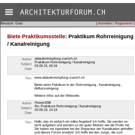
Benutzer: Gast
[
Anmelden / Registrieren
]
Biete Praktikumsstelle
: Praktikum Rohrreinigung
/ Kanalreinigung
ablaufentstopfung-zuerich.ch
Author
Praktikum Rohrreinigung / Kanalreinigung
Subject
03.08.16, 00:34
Date
www.ablaufentstopfung-zuerich.ch
Text
Bietet einen Paktikum in der Rohrreinigung , Kanalreinigung ,
Abflussreinigung
Weitere Infos auf der Webseite.
HowardSilk
Author
Re: Praktikum Rohrreinigung / Kanalreinigung
Subject
03.09.19, 14:19
Date
Hallo, das ist einfach ein tolles Angebot! Ich hoffe, Sie werden es
Text
nicht aufgeben und werden so ein guter Meister wie die Profis mit .
Sie haben mir irgendwie bei der Reparatur der Kanalisation geholfen
und dieses Forum erwähnt. Ich hoffe bei den Jungs, die zum