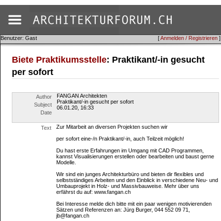
Benutzer: Gast
[
Anmelden / Registrieren
]
Biete Praktikumsstelle
: Praktikant/-in gesucht
per sofort
FANGAN Architekten
Author
Praktikant/-in gesucht per sofort
Subject
06.01.20, 16:33
Date
Zur Mitarbeit an diversen Projekten suchen wir
Text
per sofort eine-/n Praktikant/-in, auch Teilzeit möglich!
Du hast erste Erfahrungen im Umgang mit CAD Programmen,
kannst Visualisierungen erstellen oder bearbeiten und baust gerne
Modelle.
Wir sind ein junges Architekturbüro und bieten dir flexibles und
selbstständiges Arbeiten und den Einblick in verschiedene Neu- und
Umbauprojekt in Holz- und Massivbauweise. Mehr über uns
erfährst du auf: www.fangan.ch
Bei Interesse melde dich bitte mit ein paar wenigen motivierenden
Sätzen und Referenzen an: Jürg Burger, 044 552 09 71,
jb@fangan.ch