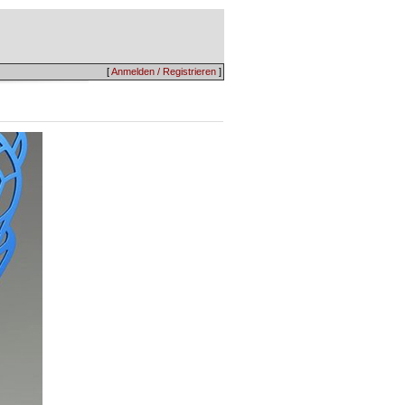
[
Anmelden / Registrieren
]