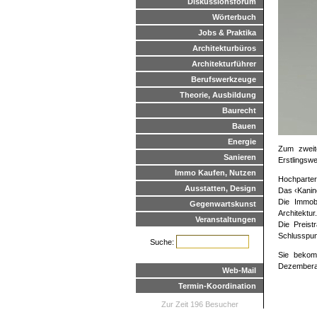
Diskussionsforum
Wörterbuch
Jobs & Praktika
Architekturbüros
Architekturführer
Berufswerkzeuge
Theorie, Ausbildung
Baurecht
Bauen
Energie
Zum zweit
Sanieren
Erstlingsw
Immo Kaufen, Nutzen
Hochparterr
Ausstatten, Design
Das ‹Kaninc
Die Immobi
Gegenwartskunst
Architektur.
Veranstaltungen
Die Preist
Schlusspun
Suche:
Sie bekomm
Dezemberau
Web-Mail
Termin-Koordination
Zur Zeit 196 Besucher