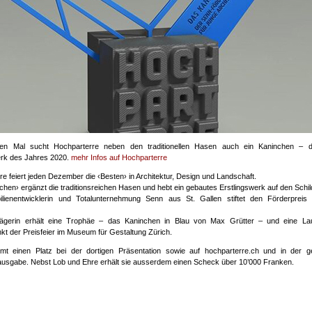
en Mal sucht Hochparterre neben den traditionellen Hasen auch ein Kaninchen – 
erk des Jahres 2020.
mehr Infos auf Hochparterre
e feiert jeden Dezember die ‹Besten› in Architektur, Design und Landschaft.
hen› ergänzt die traditionsreichen Hasen und hebt ein gebautes Erstlingswerk auf den Schil
lienentwicklerin und Totalunternehmung Senn aus St. Gallen stiftet den Förderpreis 
rägerin erhält eine Trophäe – das Kaninchen in Blau von Max Grütter – und eine Lau
kt der Preisfeier im Museum für Gestaltung Zürich.
t einen Platz bei der dortigen Präsentation sowie auf hochparterre.ch und in der g
sgabe. Nebst Lob und Ehre erhält sie ausserdem einen Scheck über 10’000 Franken.