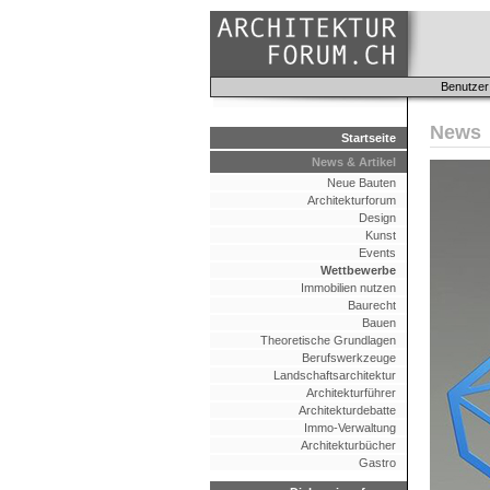
Benutzer
News
Startseite
News & Artikel
Neue Bauten
Architekturforum
Design
Kunst
Events
Wettbewerbe
Immobilien nutzen
Baurecht
Bauen
Theoretische Grundlagen
Berufswerkzeuge
Landschaftsarchitektur
Architekturführer
Architekturdebatte
Immo-Verwaltung
Architekturbücher
Gastro