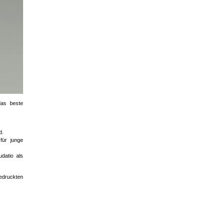
das beste
d.
für junge
datio als
edruckten