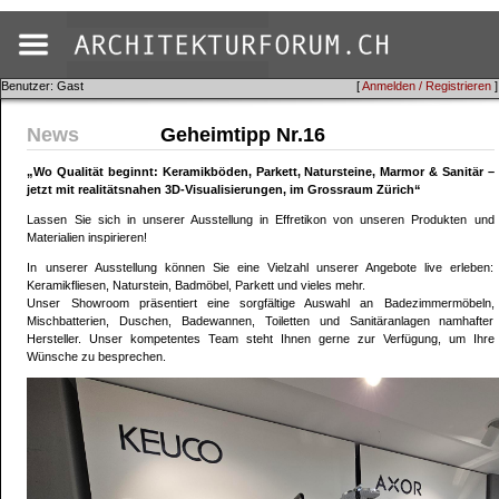
Benutzer: Gast
[
Anmelden / Registrieren
]
News
Geheimtipp Nr.16
„Wo Qualität beginnt: Keramikböden, Parkett, Natursteine, Marmor & Sanitär –
jetzt mit realitätsnahen 3D‑Visualisierungen, im Grossraum Zürich“
Lassen Sie sich in unserer Ausstellung in Effretikon von unseren Produkten und
Materialien inspirieren!
In unserer Ausstellung können Sie eine Vielzahl unserer Angebote live erleben:
Keramikfliesen, Naturstein, Badmöbel, Parkett und vieles mehr.
Unser Showroom präsentiert eine sorgfältige Auswahl an Badezimmermöbeln,
Mischbatterien, Duschen, Badewannen, Toiletten und Sanitäranlagen namhafter
Hersteller. Unser kompetentes Team steht Ihnen gerne zur Verfügung, um Ihre
Wünsche zu besprechen.