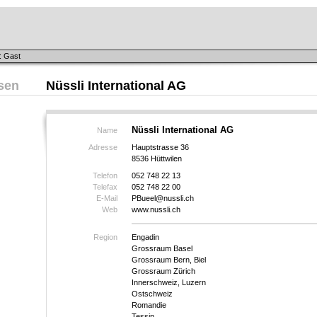
: Gast
sen
Nüssli International AG
Nüssli International AG
Name
Adresse
Hauptstrasse 36
8536 Hüttwilen
Telefon
052 748 22 13
Telefax
052 748 22 00
E-Mail
PBueel@nussli.ch
Web
www.nussli.ch
Region
Engadin
Grossraum Basel
Grossraum Bern, Biel
Grossraum Zürich
Innerschweiz, Luzern
Ostschweiz
Romandie
Tessin