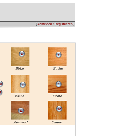
[
Anmelden / Registrieren
]
4
5
3
9
8
4
12
11