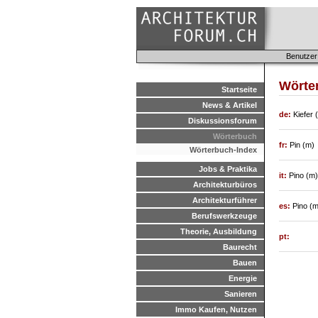
Benutzer
Wörte
Startseite
News & Artikel
de:
Kiefer (
Diskussionsforum
Wörterbuch
fr:
Pin (m)
Wörterbuch-Index
Jobs & Praktika
it:
Pino (m)
Architekturbüros
Architekturführer
es:
Pino (m
Berufswerkzeuge
Theorie, Ausbildung
pt:
Baurecht
Bauen
Energie
Sanieren
Immo Kaufen, Nutzen