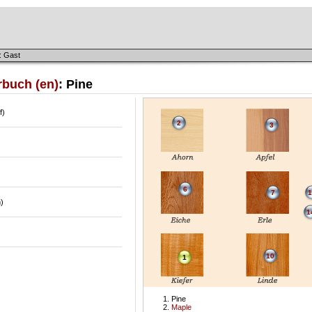
: Gast
rbuch (en)
: Pine
f)
2
3
6
7
1
)
1
10
1
Pine
Maple