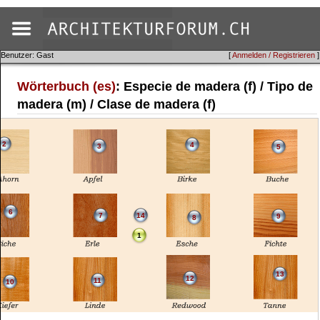
Benutzer: Gast
[
Anmelden / Registrieren
]
Wörterbuch (es)
: Especie de madera (f) / Tipo de
madera (m) / Clase de madera (f)
2
4
3
5
6
7
14
9
8
1
13
12
11
10