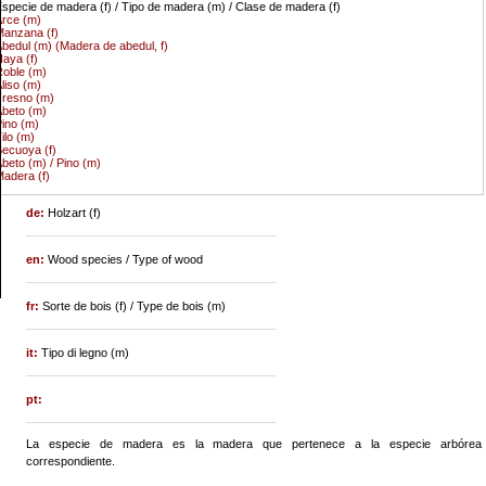
specie de madera (f) / Tipo de madera (m) / Clase de madera (f)
rce (m)
anzana (f)
bedul (m) (Madera de abedul, f)
aya (f)
oble (m)
liso (m)
resno (m)
beto (m)
ino (m)
ilo (m)
ecuoya (f)
beto (m) / Pino (m)
adera (f)
de:
Holzart (f)
en:
Wood species / Type of wood
fr:
Sorte de bois (f) / Type de bois (m)
it:
Tipo di legno (m)
pt:
La especie de madera es la madera que pertenece a la especie arbórea
correspondiente.