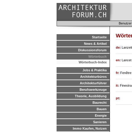
Benutzer
Wörte
Startseite
News & Artikel
de:
Lanzett
Diskussionsforum
Wörterbuch
en:
Lancet
Wörterbuch-Index
Jobs & Praktika
fr:
Fenêtre 
Architekturbüros
Architekturführer
it:
Finestra 
Berufswerkzeuge
Theorie, Ausbildung
pt:
Baurecht
Bauen
Energie
Sanieren
Immo Kaufen, Nutzen