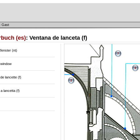
: Gast
rbuch (es)
: Ventana de lanceta (f)
fenster (nt)
7
 window
3
de lancette (f)
2
a lancetta (f)