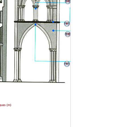
10
8
13
9
aguas (m)