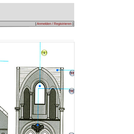
[
Anmelden / Registrieren
]
1
12
11