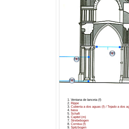
6
5
4
Ventana de lanceta (f)
Rippe
Cubierta a dos aguas (f) / Tejado a dos 
basa
Schaft
Capitel (m)
Strebebogen
Cornisa (f)
Spitzbogen