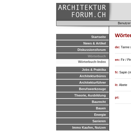
Benutzer
Wörte
Startseite
News & Artikel
de:
Tanne (
Diskussionsforum
Wörterbuch
en:
Fir / Pi
Wörterbuch-Index
Jobs & Praktika
fr:
Sapin (
Architekturbüros
Architekturführer
it:
Abete
Berufswerkzeuge
Theorie, Ausbildung
pt:
Baurecht
Bauen
Energie
Sanieren
Immo Kaufen, Nutzen