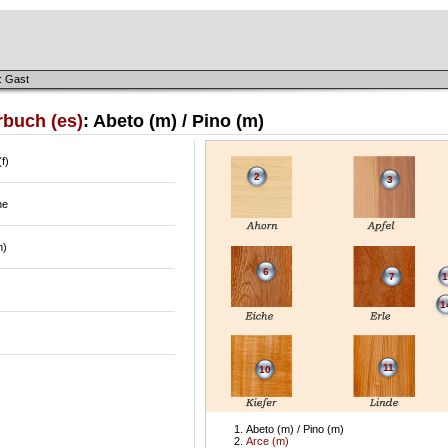
: Gast
rbuch (es)
: Abeto (m) / Pino (m)
f)
2
3
ne
m)
6
7
1
1
11
10
Abeto (m) / Pino (m)
Arce (m)