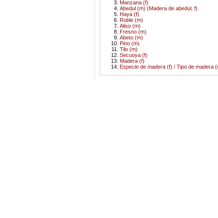
Manzana (f)
Abedul (m) (Madera de abedul, f)
Haya (f)
Roble (m)
Aliso (m)
Fresno (m)
Abeto (m)
Pino (m)
Tilo (m)
Secuoya (f)
Madera (f)
Especie de madera (f) / Tipo de madera (