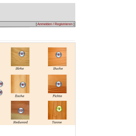
[
Anmelden / Registrieren
]
4
5
3
9
8
4
1
12