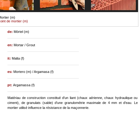
ortier (m)
oint de mortier (m)
de:
Mörtel (m)
en:
Mortar / Grout
it:
Malta (f)
es:
Mortero (m) / Argamasa (f)
pt:
Argamassa (f)
Matériau de construction constitué d'un liant (chaux aérienne, chaux hydraulique ou
ciment), de granulats (sable) d'une granulométrie maximale de 4 mm et d'eau. Le
mortier utilisé influence la résistance de la maçonnerie.