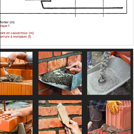
ortier (m)
rique f.
oint en caoutchouc (m)
errure à mortaiser (f)