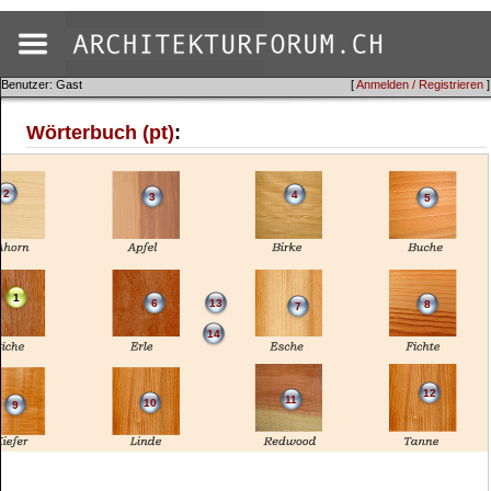
Benutzer: Gast
[
Anmelden / Registrieren
]
Wörterbuch (pt)
:
2
4
3
5
1
6
13
8
7
14
12
11
10
9