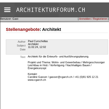
Benutzer: Gast
[
Anmelden / Registrieren
]
Stellenangebote
: Architekt
Paul Curschellas
Author
Architekt
Subject
11.02.24, 12:02
Date
Architekt für die Entwurfs- und Ausführungsplanung.
Text
Projekt und Thema: Wohn- und Gewerbebau / Mehrgeschossiger
Leichtbau in Holz / Vorfertigung / Nachhaltiges Bauen /
Energiekonzept
Kontakt:
Caroline Gasser / gasser@cgarch.ch / +41 (0)81 925 12 21
www.cgarch.ch