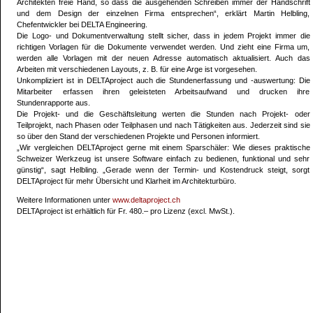
Architekten freie Hand, so dass die ausgehenden Schreiben immer der Handschrift
und dem Design der einzelnen Firma entsprechen“, erklärt Martin Helbling,
Chefentwickler bei DELTA Engineering.
Die Logo- und Dokumentverwaltung stellt sicher, dass in jedem Projekt immer die
richtigen Vorlagen für die Dokumente verwendet werden. Und zieht eine Firma um,
werden alle Vorlagen mit der neuen Adresse automatisch aktualisiert. Auch das
Arbeiten mit verschiedenen Layouts, z. B. für eine Arge ist vorgesehen.
Unkompliziert ist in DELTAproject auch die Stundenerfassung und -auswertung: Die
Mitarbeiter erfassen ihren geleisteten Arbeitsaufwand und drucken ihre
Stundenrapporte aus.
Die Projekt- und die Geschäftsleitung werten die Stunden nach Projekt- oder
Teilprojekt, nach Phasen oder Teilphasen und nach Tätigkeiten aus. Jederzeit sind sie
so über den Stand der verschiedenen Projekte und Personen informiert.
„Wir vergleichen DELTAproject gerne mit einem Sparschäler: Wie dieses praktische
Schweizer Werkzeug ist unsere Software einfach zu bedienen, funktional und sehr
günstig“, sagt Helbling. „Gerade wenn der Termin- und Kostendruck steigt, sorgt
DELTAproject für mehr Übersicht und Klarheit im Architekturbüro.
Weitere Informationen unter
www.deltaproject.ch
DELTAproject ist erhältlich für Fr. 480.– pro Lizenz (excl. MwSt.).