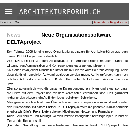
Benutzer: Gast
[
Anmelden / Registrieren
]
News
Neue Organisationssoftware
DELTAproject
Seit Februar 2009 ist eine neue Organisationssoftware für Architekturbüros aus dem
Hause DELTA Engineering erhältlich.
Wer DELTAproject auf den Arbeitsplätzen im Architekturbüro installiert, kann die
Effizienz von Administration und Korrespondenz ganz gehörig steigern.
So stehen etwa jedem Mitarbeiter immer die aktuellsten Adressen zur Verfügung, ohne
dass dafür ein spezieller Aufwand getrieben werden muss. Auf Knopfdruck kann man
beliebige Adresslisten aufrufen, z. B. die Etiketten für die Einladung, Weihnachtskarten
usw.
Ebenso automatisch wird die gesamte Korrespondenz archiviert und zwar so, dass
die Briefe mit dem Projekt und mit dem Adressaten verbunden sind. Das garantiert
nicht nur das blitzschnelle Auffinden jedes beliebigen Schreibens.
Man gewinnt auch schnell den Überblick über die Korrespondenz eines Projekts oder
den Briefwechsel mit einem Partner. In DELTAproject wird die gesamte Korrespondenz
erledigt wie Briefe, Faxe, Lieferscheine, Mitteilungen, Notizen und Formulare.
Auch Serienbriefe und Mailings werden mithilfe intelligenter Adressgruppen in kurzer
Zeit auf die Beine gestellt.
„Bei der Gestaltung der verschiedenen Dokumente lässt DELTAproject dem