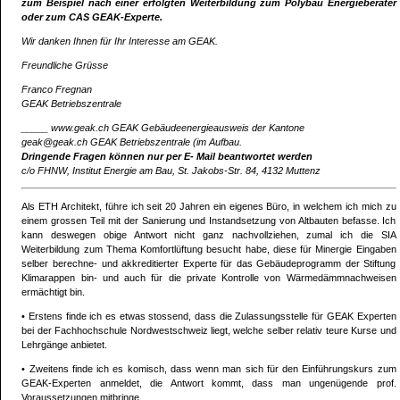
zum Beispiel nach einer erfolgten Weiterbildung zum Polybau Energieberater
oder zum CAS GEAK-Experte.
Wir danken Ihnen für Ihr Interesse am GEAK.
Freundliche Grüsse
Franco Fregnan
GEAK Betriebszentrale
_____ www.geak.ch GEAK Gebäudeenergieausweis der Kantone
geak@geak.ch GEAK Betriebszentrale (im Aufbau.
Dringende Fragen können nur per E- Mail beantwortet werden
c/o FHNW, Institut Energie am Bau, St. Jakobs-Str. 84, 4132 Muttenz
Als ETH Architekt, führe ich seit 20 Jahren ein eigenes Büro, in welchem ich mich zu
einem grossen Teil mit der Sanierung und Instandsetzung von Altbauten befasse. Ich
kann deswegen obige Antwort nicht ganz nachvollziehen, zumal ich die SIA
Weiterbildung zum Thema Komfortlüftung besucht habe, diese für Minergie Eingaben
selber berechne- und akkreditierter Experte für das Gebäudeprogramm der Stiftung
Klimarappen bin- und auch für die private Kontrolle von Wärmedämmnachweisen
ermächtigt bin.
• Erstens finde ich es etwas stossend, dass die Zulassungsstelle für GEAK Experten
bei der Fachhochschule Nordwestschweiz liegt, welche selber relativ teure Kurse und
Lehrgänge anbietet.
• Zweitens finde ich es komisch, dass wenn man sich für den Einführungskurs zum
GEAK-Experten anmeldet, die Antwort kommt, dass man ungenügende prof.
Voraussetzungen mitbringe.