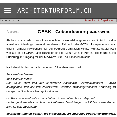
Benutzer: Gast
[
Anmelden / Registrieren
]
News
GEAK - Gebäudeenergieausweis
Ab Juni dieses Jahres konnte man sich für den Ausbildungskurs zum GEAK-Experten
anmelden. Allerdings bestand zu diesem Zeitpunkt die GEAK Homepage nur aus
einem Formular in welchem man seine Adresse eintragen konnte. Monate später kam
von Seiten der GEAK dann die Aufforderung, dass man sein Berufs-Diplom und seine
Erfahrung im Umgang mit der SIA Norm 380/1 dokumentieren solle.
Nachdem ich dies gemacht habe kam folgende Antwortmail:
Sehr geehrte Damen
Sehr geehrte Herren
Der GEAK wird von der «Konferenz Kantonaler Energiedirektoren» (EnDK)
bereitgestellt und soll von zertifizierten Experten mitnachgewiesener Erfahrung im
Energie und Baubereich ausgeführt werden.
Die Kommission «Zertifizierung» hat Ihr Dossier abschliessend geprüft.
Leider genügen die von Ihnen aufgeführten Ausbildungen und Erfahrungen derzeit
nicht für eine Zulassung.
Selbstverständlich besteht die Möglichkeit, ein ergänztes Dossier einzureichen,