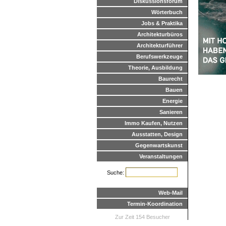
Diskussionsforum
Wörterbuch
Jobs & Praktika
Architekturbüros
Architekturführer
Berufswerkzeuge
Theorie, Ausbildung
Baurecht
Bauen
Energie
Sanieren
Immo Kaufen, Nutzen
Ausstatten, Design
Gegenwartskunst
Veranstaltungen
Suche:
Web-Mail
Termin-Koordination
Zur Zeit 154 Besucher