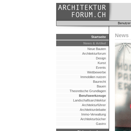
Benutzer
News
Startseite
News & Artikel
Neue Bauten
Architekturforum
Design
Kunst
Events
Wettbewerbe
Immobilien nutzen
Baurecht
Bauen
Theoretische Grundlagen
Berufswerkzeuge
Landschaftsarchitektur
Architekturführer
Architekturdebatte
Immo-Verwaltung
Architekturbücher
Gastro