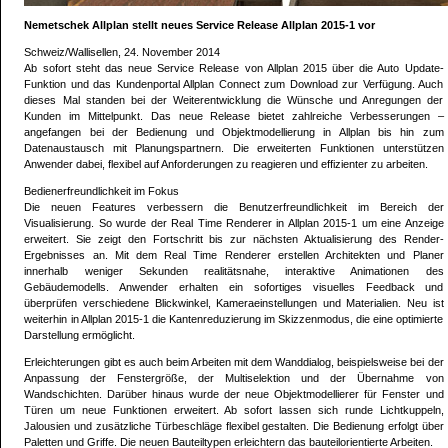
Nemetschek Allplan stellt neues Service Release Allplan 2015-1 vor
Schweiz/Wallisellen, 24. November 2014
Ab sofort steht das neue Service Release von Allplan 2015 über die Auto Update-
Funktion und das Kundenportal Allplan Connect zum Download zur Verfügung. Auch
dieses Mal standen bei der Weiterentwicklung die Wünsche und Anregungen der
Kunden im Mittelpunkt. Das neue Release bietet zahlreiche Verbesserungen –
angefangen bei der Bedienung und Objektmodellierung in Allplan bis hin zum
Datenaustausch mit Planungspartnern. Die erweiterten Funktionen unterstützen
Anwender dabei, flexibel auf Anforderungen zu reagieren und effizienter zu arbeiten.
Bedienerfreundlichkeit im Fokus
Die neuen Features verbessern die Benutzerfreundlichkeit im Bereich der
Visualisierung. So wurde der Real Time Renderer in Allplan 2015-1 um eine Anzeige
erweitert. Sie zeigt den Fortschritt bis zur nächsten Aktualisierung des Render-
Ergebnisses an. Mit dem Real Time Renderer erstellen Architekten und Planer
innerhalb weniger Sekunden realitätsnahe, interaktive Animationen des
Gebäudemodells. Anwender erhalten ein sofortiges visuelles Feedback und
überprüfen verschiedene Blickwinkel, Kameraeinstellungen und Materialien. Neu ist
weiterhin in Allplan 2015-1 die Kantenreduzierung im Skizzenmodus, die eine optimierte
Darstellung ermöglicht.
Erleichterungen gibt es auch beim Arbeiten mit dem Wanddialog, beispielsweise bei der
Anpassung der Fenstergröße, der Multiselektion und der Übernahme von
Wandschichten. Darüber hinaus wurde der neue Objektmodellierer für Fenster und
Türen um neue Funktionen erweitert. Ab sofort lassen sich runde Lichtkuppeln,
Jalousien und zusätzliche Türbeschläge flexibel gestalten. Die Bedienung erfolgt über
Paletten und Griffe. Die neuen Bauteiltypen erleichtern das bauteilorientierte Arbeiten.