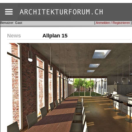
Benutzer: Gast
[
Anmelden / Registrieren
]
News
Allplan 15