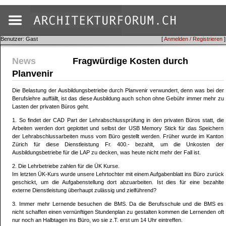
Benutzer: Gast
[
Anmelden / Registrieren
]
News
Fragwürdige Kosten durch
Planvenir
Die Belastung der Ausbildungsbetriebe durch Planvenir verwundert, denn was bei der
Berufslehre auffällt, ist das diese Ausbildung auch schon ohne Gebühr immer mehr zu
Lasten der privaten Büros geht.
1. So findet der CAD Part der Lehrabschlussprüfung in den privaten Büros statt, die
Arbeiten werden dort geplottet und selbst der USB Memory Stick für das Speichern
der Lehrabschlussarbeiten muss vom Büro gestellt werden. Früher wurde im Kanton
Zürich für diese Dienstleistung Fr. 400.- bezahlt, um die Unkosten der
Ausbildungsbetriebe für die LAP zu decken, was heute nicht mehr der Fall ist.
2. Die Lehrbetriebe zahlen für die ÜK Kurse.
Im letzten ÜK-Kurs wurde unsere Lehrtochter mit einem Aufgabenblatt ins Büro zurück
geschickt, um die Aufgabenstellung dort abzuarbeiten. Ist dies für eine bezahlte
externe Dienstleistung überhaupt zulässig und zielführend?
3. Immer mehr Lernende besuchen die BMS. Da die Berufsschule und die BMS es
nicht schaffen einen vernünftigen Stundenplan zu gestalten kommen die Lernenden oft
nur noch an Halbtagen ins Büro, wo sie z.T. erst um 14 Uhr eintreffen.