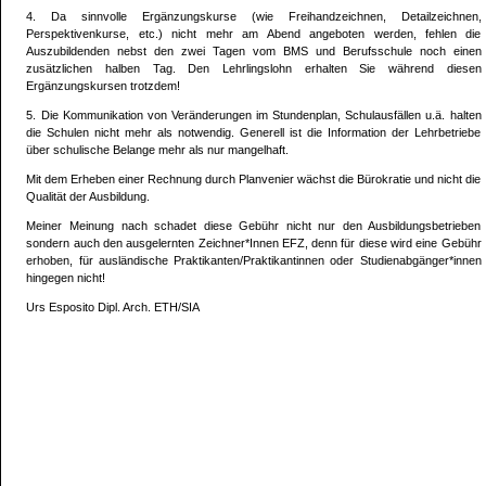
4. Da sinnvolle Ergänzungskurse (wie Freihandzeichnen, Detailzeichnen,
Perspektivenkurse, etc.) nicht mehr am Abend angeboten werden, fehlen die
Auszubildenden nebst den zwei Tagen vom BMS und Berufsschule noch einen
zusätzlichen halben Tag. Den Lehrlingslohn erhalten Sie während diesen
Ergänzungskursen trotzdem!
5. Die Kommunikation von Veränderungen im Stundenplan, Schulausfällen u.ä. halten
die Schulen nicht mehr als notwendig. Generell ist die Information der Lehrbetriebe
über schulische Belange mehr als nur mangelhaft.
Mit dem Erheben einer Rechnung durch Planvenier wächst die Bürokratie und nicht die
Qualität der Ausbildung.
Meiner Meinung nach schadet diese Gebühr nicht nur den Ausbildungsbetrieben
sondern auch den ausgelernten Zeichner*Innen EFZ, denn für diese wird eine Gebühr
erhoben, für ausländische Praktikanten/Praktikantinnen oder Studienabgänger*innen
hingegen nicht!
Urs Esposito Dipl. Arch. ETH/SIA