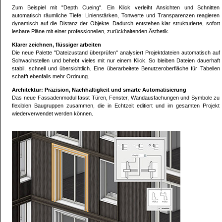
Zum Beispiel mit "Depth Cueing". Ein Klick verleiht Ansichten und Schnitten
automatisch räumliche Tiefe: Linienstärken, Tonwerte und Transparenzen reagieren
dynamisch auf die Distanz der Objekte. Dadurch entstehen klar strukturierte, sofort
lesbare Pläne mit einer professionellen, zurückhaltenden Ästhetik.
Klarer zeichnen, flüssiger arbeiten
Die neue Palette "Dateizustand überprüfen" analysiert Projektdateien automatisch auf
Schwachstellen und behebt vieles mit nur einem Klick. So bleiben Dateien dauerhaft
stabil, schnell und übersichtlich. Eine überarbeitete Benutzeroberfläche für Tabellen
schafft ebenfalls mehr Ordnung.
Architektur: Präzision, Nachhaltigkeit und smarte Automatisierung
Das neue Fassadenmodul fasst Türen, Fenster, Wandausfachungen und Symbole zu
flexiblen Baugruppen zusammen, die in Echtzeit editiert und im gesamten Projekt
wiederverwendet werden können.