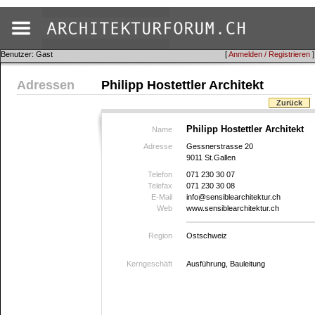
Benutzer: Gast
[
Anmelden / Registrieren
]
Adressen
Philipp Hostettler Architekt
Zurück
Philipp Hostettler Architekt
Name
Adresse
Gessnerstrasse 20
9011 St.Gallen
Telefon
071 230 30 07
Telefax
071 230 30 08
E-Mail
info@sensiblearchitektur.ch
Web
www.sensiblearchitektur.ch
Region
Ostschweiz
Kerngeschäft
Ausführung, Bauleitung