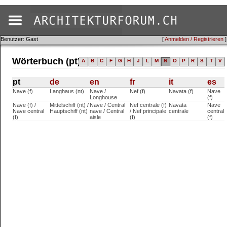
Benutzer: Gast
[
Anmelden / Registrieren
]
Wörterbuch (pt)
A
B
C
F
G
H
J
L
M
N
O
P
R
S
T
V
pt
de
en
fr
it
es
Nave (f)
Langhaus (nt)
Nave /
Nef (f)
Navata (f)
Nave
Longhouse
(f)
Nave (f) /
Mittelschiff (nt) /
Nave / Central
Nef centrale (f)
Navata
Nave
Nave central
Hauptschiff (nt)
nave / Central
/ Nef principale
centrale
central
(f)
aisle
(f)
(f)