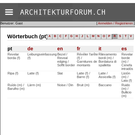
Benutzer: Gast
[
Anmelden / Registrieren
]
Wörterbuch (pt)
A
B
C
F
G
H
J
L
M
N
O
P
R
S
T
V
pt
de
en
fr
it
es
Revelar
Leibungseinfassung
Bezel /
Révéler l'arête
Rilevamento
Revelar
borda (f)
(f)
Reveal
(f) /
bordi (m) /
borde
edging /
Garnitures de
Bordatura di
(m) /
Soffit border
montants
spalletta
Cenefa
intradós
Ripa (f)
Latte (f)
Slat
Latte (f) /
Latte /
Listón
Barre (f)
Assicella (f)
(m) /
Lata (f)
Ruído (m) /
Lärm (m)
Noise / Din
Bruit (m)
Baccano
Ruido
Barulho (m)
(m) /
Bullicio
(m)