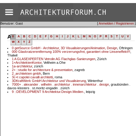
Benutzer: Gast
[
Anmelden / Registrieren
]
Adressen
0
A
B
C
D
E
F
G
H
I
J
K
L
M
N
O
P
R
S
T
U
V
W
X
Y
Z
0 getSource GmbH - Architektur, 3D Visualisierungen/Animation, Design
, Oftringen
000 Glaskratzerentfernung 100% verzerrungsfrei, garantiert ohne Linseneffekt!!!
,
Thalwil
1 A GLASEXPERTEN Vetrolin AG Flachglas-Sanierungen
, Zürich
1+ArchitektenKontor
, Veltheim a.Ohe
1a-architektur
, zürich
2+ ::studio for architecture & presentation
, zagreb
2_architekten gmbh
, Bern
3c+t capolei cavalli architetti
, roma
3DKraftWerk GmbH Architektur und Visualisierung
, Winterthur
7000+ . alexander . wilhelm . architektur . innenarchitektur . design
, graubünden .
davos-klosters . st.moritz-engadin . zürich
9 ::DEVELOPMENT 9 Architektur.Design.Medien.
, leipzig