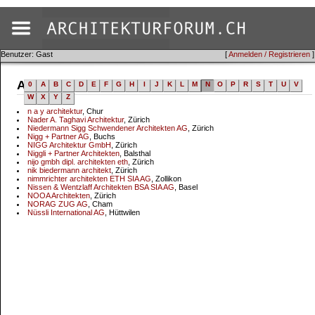
Benutzer: Gast
[
Anmelden / Registrieren
]
Adressen
0
A
B
C
D
E
F
G
H
I
J
K
L
M
N
O
P
R
S
T
U
V
W
X
Y
Z
n a y architektur
, Chur
Nader A. Taghavi Architektur
, Zürich
Niedermann Sigg Schwendener Architekten AG
, Zürich
Nigg + Partner AG
, Buchs
NIGG Architektur GmbH
, Zürich
Niggli + Partner Architekten
, Balsthal
nijo gmbh dipl. architekten eth
, Zürich
nik biedermann architekt
, Zürich
nimmrichter architekten ETH SIA AG
, Zollikon
Nissen & Wentzlaff Architekten BSA SIA AG
, Basel
NOOA Architekten
, Zürich
NORAG ZUG AG
, Cham
Nüssli International AG
, Hüttwilen