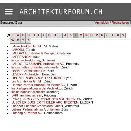
Benutzer: Gast
[
Anmelden / Registrieren
]
Adressen
0
A
B
C
D
E
F
G
H
I
J
K
L
M
N
O
P
R
S
T
U
V
W
X
Y
Z
LA-architekten GmbH
, St. Gallen
LABOR3
, Zürich
LABOR3 Architektur & Design
, Bonstetten
LAFFRANCHI
, baar
landis architektur ag
, Schlieren
LANDO ROSSMAIER Architekten AG
, Ennenda
landschaftsarchitektur ueli mueller
, Zürich
LESERF Architekten FH
, Bern
LESERF Architekten, Bern
, Bern
LIECHTI INNENARCHITEKTUR AG
, Lyss
Liis Architektur GmbH
, Zürich
Lischer Partner Architekten Planer AG
, Luzern
luz Farbgestaltung in der Architektur
, Zürich
luzius scheller architekt
, kilchberg
LVPH architectes sàrl
, Fribourg
LYRA | LARA YVES REINACHER ARCHITEKTEN
, Zürich
LÜSCHER BUCHER THEILER ARCHITEKTEN
, LUZERN
Lüscher-Lüscher Architekten GmbH
, Winterthur
Lütjens Padmanabhan Architekten
, Zürich
Lütschg & Partner AG
, Romanshorn